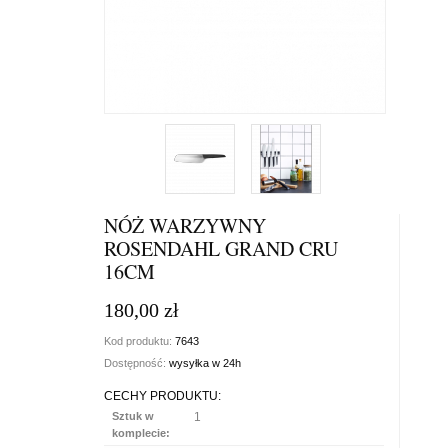
NÓŻ WARZYWNY
ROSENDAHL GRAND CRU
16CM
180,00 zł
Kod produktu:
7643
Dostępność:
wysyłka w 24h
CECHY PRODUKTU:
Sztuk w
1
komplecie: