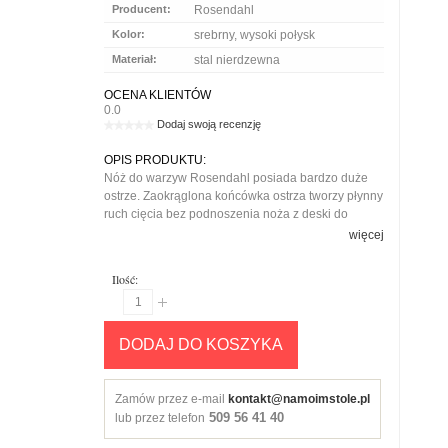
Producent:
Rosendahl
Kolor:
srebrny, wysoki połysk
Materiał:
stal nierdzewna
OCENA KLIENTÓW
0.0
Dodaj swoją recenzję
OPIS PRODUKTU:
Nóż do warzyw Rosendahl posiada bardzo duże
ostrze. Zaokrąglona końcówka ostrza tworzy płynny
ruch cięcia bez podnoszenia noża z deski do
krojenia. Zapewnia to dobrą kontrolę noża i ułatwia
więcej
cięcie i siekanie warzyw. Nóż jest wykonany z tego
samego doskonałego gatunku stali jak poprzednie
Ilość:
noże Rosendahl i ma gładką, łatwą do czyszczenia
powierzchnię. Wytrzymała, klasyczna konstrukcja
zapewnia najwyższą jakość, dzięki czemu nóż
może być używany codziennie przez wiele lat.
DODAJ DO KOSZYKA
Zobacz także inne noże w tym samym zakresie.
Zamów przez e-mail
kontakt@namoimstole.pl
509 56 41 40
lub przez telefon