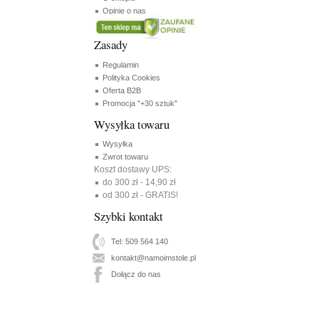
Opinie o nas
Zasady
Regulamin
Polityka Cookies
Oferta B2B
Promocja "+30 sztuk"
Wysyłka towaru
Wysyłka
Zwrot towaru
Koszt dostawy UPS:
do 300 zł - 14,90 zł
od 300 zł - GRATIS!
Szybki kontakt
Tel: 509 564 140
kontakt@namoimstole.pl
Dołącz do nas