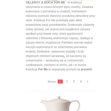
VILLEROY & BOCH FOR ME
- to kolekcja
utrzymana w nowoczesnym stylu country. Zastawa
35
zł -
880
zł
wykonana z porcelany w ciepłym, kremowym
odcieniu pomoże stworzyć przytulną atmosferę przy
stole. Kolekcja For Me powstała jako efekt
prawdziwej pasji projektantów. Doskonale zdajemy
-
sobie sprawę, jak ważna jest wyjątkowa oprawa
spotkań przy kawie oraz chwil spędzonych
FILTRUJ
samotnie z filiżanką ulubionego napoju, dlatego w
naszej ofercie znajdziecie Państwo szeroki wybór
DOSTĘPNOŚĆ:
naczyń wykonanych ze szlachetnej porcelany
kostnej. Delikatne, opływowe kształty i brak
zazwyczaj
zbędnych zdobień sprawiają, że naczynia są
ok. 14 dni
uniwersalne – sprawdzą się w codziennym
roboczych
użytkowaniu, zarówno w domu, jak i w biurze.
wysyłka
Kolekcja
For Me
to wspaniały pomysł na
prezent
!
w 24h
PRODUCENT:
1
2
3
4
Strona:
Villeroy
(40)
& Boch