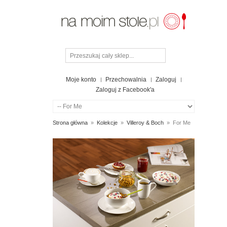
Moje konto
Przechowalnia
Zaloguj
Zaloguj z Facebook'a
Strona główna
»
Kolekcje
»
Villeroy & Boch
»
For Me
FOR
ME
OPCJE
ZAKUPÓW
CENA: