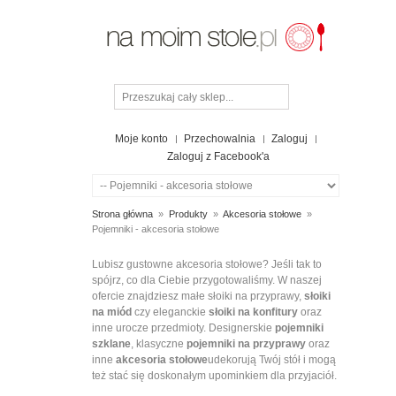
Moje konto
Przechowalnia
Zaloguj
Zaloguj z Facebook'a
Strona główna
»
Produkty
»
Akcesoria stołowe
»
Pojemniki - akcesoria stołowe
POJEMNIKI
Lubisz gustowne akcesoria stołowe? Jeśli tak to
spójrz, co dla Ciebie przygotowaliśmy. W naszej
-
ofercie znajdziesz małe słoiki na przyprawy,
słoiki
AKCESORIA
na miód
czy eleganckie
słoiki na konfitury
oraz
STOŁOWE
inne urocze przedmioty. Designerskie
pojemniki
szklane
, klasyczne
pojemniki na przyprawy
oraz
inne
akcesoria stołowe
udekorują Twój stół i mogą
OPCJE
też stać się doskonałym upominkiem dla przyjaciół.
ZAKUPÓW