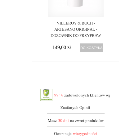
VILLEROY & BOCH -
ARTESANO ORIGINAL -
DOZOWNIK DO PRZYPRAW
149,00 zł
DO KOSZYKA
99 %
zadowolonych klientów wg
Zaufanych Opinii
Masz
30 dni
na zwrot produktów
Gwarancja
wiarygodności