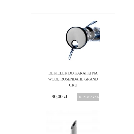
DOSTĘPNOŚĆ:
wysyłka
w 24h
zazwyczaj
24h
CENA:
27
zł -
226
zł
DEKIELEK DO KARAFKI NA
WODĘ ROSENDAHL GRAND
-
CRU
90,00 zł
DO KOSZYKA
FILTRUJ
PRODUCENT:
Joseph
(4)
Joseph
Rosendahl
(4)
Villeroy
(1)