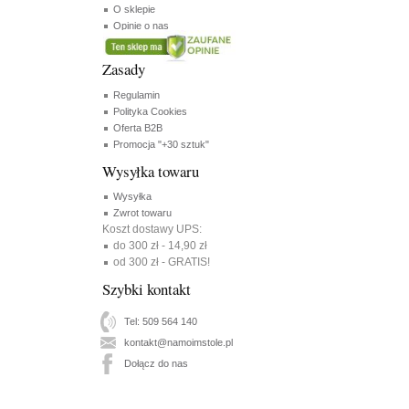
O sklepie
Opinie o nas
Zasady
Regulamin
Polityka Cookies
Oferta B2B
Promocja "+30 sztuk"
Wysyłka towaru
Wysyłka
Zwrot towaru
Koszt dostawy UPS:
do 300 zł - 14,90 zł
od 300 zł - GRATIS!
Szybki kontakt
Tel: 509 564 140
kontakt@namoimstole.pl
Dołącz do nas