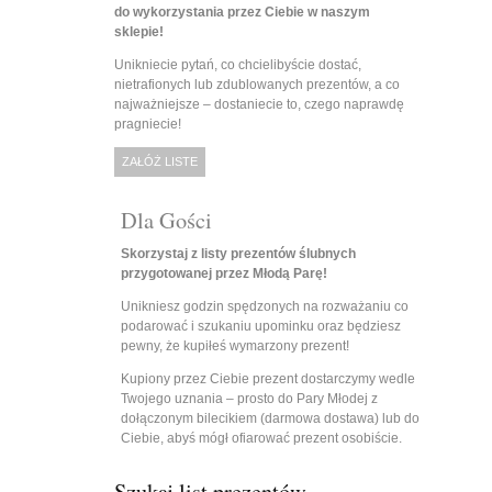
do wykorzystania przez Ciebie w naszym
sklepie!
Unikniecie pytań, co chcielibyście dostać,
nietrafionych lub zdublowanych prezentów, a co
najważniejsze – dostaniecie to, czego naprawdę
pragniecie!
ZAŁÓŻ LISTE
Dla Gości
Skorzystaj z listy prezentów ślubnych
przygotowanej przez Młodą Parę!
Unikniesz godzin spędzonych na rozważaniu co
podarować i szukaniu upominku oraz będziesz
pewny, że kupiłeś wymarzony prezent!
Kupiony przez Ciebie prezent dostarczymy wedle
Twojego uznania – prosto do Pary Młodej z
dołączonym bilecikiem (darmowa dostawa) lub do
Ciebie, abyś mógł ofiarować prezent osobiście.
Szukaj list prezentów