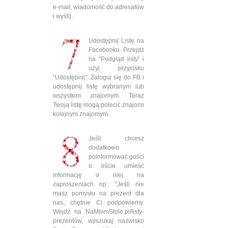
e-mail, wiadomość do adresatów
i wyślij.
Udostępnij Listę na
Facebooku. Przejdź
na “Podgląd listy” i
użyj przycisku
“Udostępnij”. Zaloguj się do FB i
udostępnij listę wybranym lub
wszystkim znajomym. Teraz
Twoją listę mogą polecić znajomi
kolejnym znajomym.
Jeśli chcesz
dodatkowo
poinformować gości
o liście umieść
informację o niej na
zaproszeniach np.: “Jeśli nie
masz pomysłu na prezent dla
nas, chętnie Ci podpowiemy.
Wejdź na NaMoimStole.pl/listy-
prezentów, wyszukaj nazwisko