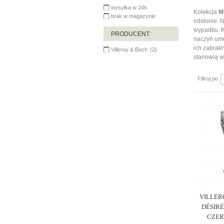
wysyłka w 24h
Kolekcja
M
brak w magazynie
odsłonie. 
wypadku. K
PRODUCENT:
naczyń umo
ich zabrak
Villeroy & Boch
(2)
stanowią w
Filtruj po
VILLER
DÉSIRÉ
CZER