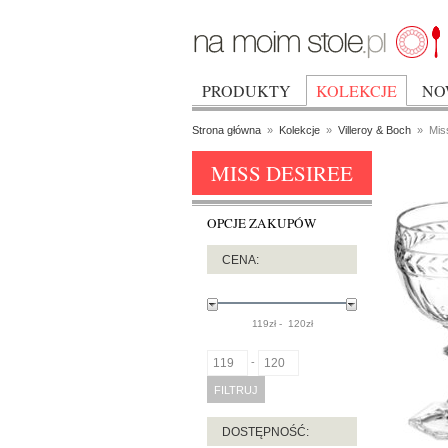
PRODUKTY
KOLEKCJE
NO
Strona główna
»
Kolekcje
»
Villeroy & Boch
»
Mis
MISS DESIREE
OPCJE ZAKUPÓW
CENA:
119
zł -
120
zł
-
FILTRUJ
DOSTĘPNOŚĆ: