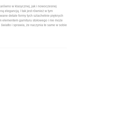
arówno w klasycznej, jak i nowoczesnej
ą elegancją. I tak jest również w tym
owane detale formy tych szlachetnie pięknych
ym elementem garnituru stołowego i nie może
światło i sprawia, że naczynia te same w sobie