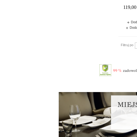
119,00 
Dod
Doda
Filtruj po
99 %
zadowolo