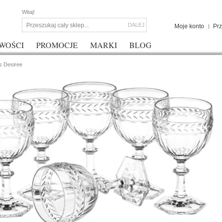
Witaj!
DALEJ
Moje konto
Pr
WOŚCI
PROMOCJE
MARKI
BLOG
s Desiree