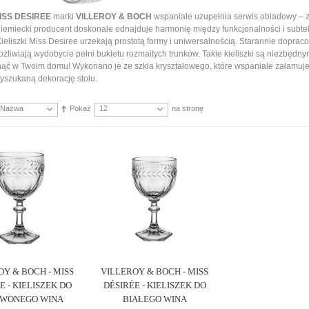
ISS DESIREE
marki
VILLEROY & BOCH
wspaniale uzupełnia serwis obiadowy – z
Niemiecki producent doskonale odnajduje harmonię między funkcjonalności i subteln
ieliszki Miss Desiree urzekają prostotą formy i uniwersalnością. Starannie doprac
żliwiają wydobycie pełni bukietu rozmaitych trunków. Takie kieliszki są niezbędn
nąć w Twoim domu! Wykonano je ze szkła kryształowego, które wspaniale załamuje 
yszukaną dekorację stołu.
Nazwa
Pokaż
12
na stronę
OY & BOCH - MISS
VILLEROY & BOCH - MISS
E - KIELISZEK DO
DÉSIRÉE - KIELISZEK DO
WONEGO WINA
BIAŁEGO WINA