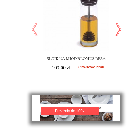
SŁOIK NA MIÓD BLOMUS DESA
MLECZNI
109,00 zł
Chwilowo brak
108,00
Prezenty do 100zł