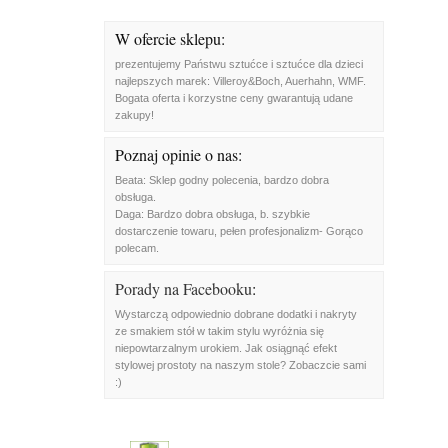
W ofercie sklepu:
prezentujemy Państwu sztućce i sztućce dla dzieci
najlepszych marek: Villeroy&Boch, Auerhahn, WMF.
Bogata oferta i korzystne ceny gwarantują udane
zakupy!
Poznaj opinie o nas:
Beata: Sklep godny polecenia, bardzo dobra
obsługa.
Daga: Bardzo dobra obsługa, b. szybkie
dostarczenie towaru, pełen profesjonalizm- Gorąco
polecam.
Porady na Facebooku
:
Wystarczą odpowiednio dobrane dodatki i nakryty
ze smakiem stół w takim stylu wyróżnia się
niepowtarzalnym urokiem. Jak osiągnąć efekt
stylowej prostoty na naszym stole? Zobaczcie sami
:)