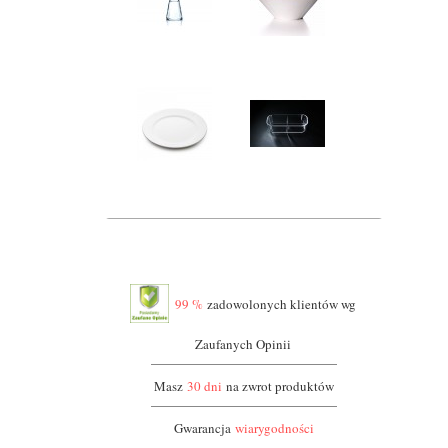
99 %
zadowolonych klientów wg
Zaufanych Opinii
Masz
30 dni
na zwrot produktów
Gwarancja
wiarygodności