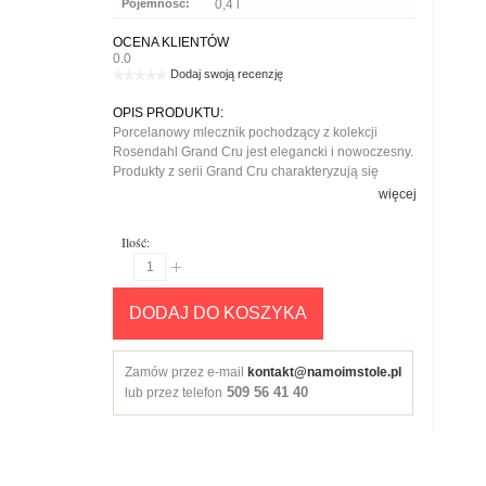
Pojemność:
0,4 l
OCENA KLIENTÓW
0.0
Dodaj swoją recenzję
OPIS PRODUKTU:
Porcelanowy mlecznik pochodzący z kolekcji
Rosendahl Grand Cru jest elegancki i nowoczesny.
Produkty z serii Grand Cru charakteryzują się
niezwykłą prostotą. Jedyną dekoracją tej serii
więcej
porcelany są dyskretne podłużne zagłębienia.
Przedmioty wykonane są z najszlachetniejszych
Ilość:
materiałów: porcelany kostnej i szkła
kryształowego.
DODAJ DO KOSZYKA
Zamów przez e-mail
kontakt@namoimstole.pl
509 56 41 40
lub przez telefon