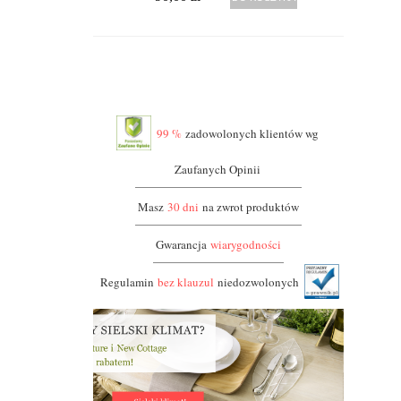
99 %
zadowolonych klientów wg
Zaufanych Opinii
Masz
30 dni
na zwrot produktów
Gwarancja
wiarygodności
Regulamin
bez klauzul
niedozwolonych