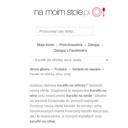
Moje konto
Przechowalnia
Zaloguj
Zaloguj z Facebook'a
Strona główna
»
Produkty
»
Szklanki do napojów
»
Karafki do whisky, wina, wody
KARAFKI
Szukasz stylowej
karafki na whisky
? Sprawdź
naszą ofertę. Znajdziesz tu eleganckie
karafki na
DO
wino
oraz nowoczesne
karafki na wodę
- idealne
WHISKY,
na prezent! Doskonałe do zimnych napojów!
WINA,
Przejrzyj naszą ofertę karafek do whisky i wina
renomowanych marek.Polecamy karafki klasyczne,
WODY
jak i te nowoczesne, w różnych kształtach oraz
karafki na oliwę
.