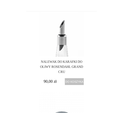
OPCJE
ZAKUPÓW
CENA:
27
zł -
230
zł
-
FILTRUJ
NALEWAK DO KARAFKI DO
OLIWY ROSENDAHL GRAND
DOSTĘPNOŚĆ:
CRU
wysyłka
90,00 zł
DO KOSZYKA
w 24h
zazwyczaj
ok. 14 dni
roboczych
PRODUCENT:
Rosendahl
(4)