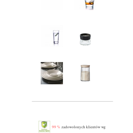
99 %
zadowolonych klientów wg