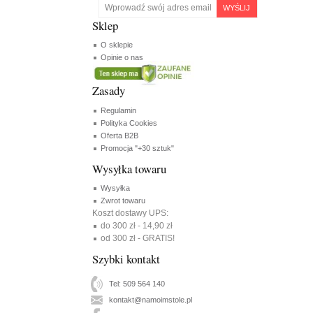
WYŚLIJ
Sklep
O sklepie
Opinie o nas
Zasady
Regulamin
Polityka Cookies
Oferta B2B
Promocja "+30 sztuk"
Wysyłka towaru
Wysyłka
Zwrot towaru
Koszt dostawy UPS:
do 300 zł - 14,90 zł
od 300 zł - GRATIS!
Szybki kontakt
Tel: 509 564 140
kontakt@namoimstole.pl