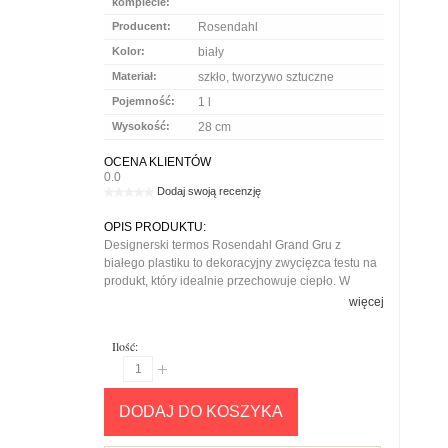
komplecie:
Producent:
Rosendahl
Kolor:
biały
Materiał:
szkło, tworzywo sztuczne
Pojemność:
1 l
Wysokość:
28 cm
OCENA KLIENTÓW
0.0
Dodaj swoją recenzję
OPIS PRODUKTU:
Designerski termos Rosendahl Grand Gru z
białego plastiku to dekoracyjny zwycięzca testu na
produkt, który idealnie przechowuje ciepło. W
środku umieszczono szklany wkład, który
więcej
wspomaga podtrzymywanie odpowiedniej
temperatury kawy czy herbaty. Jego idealnie
Ilość:
wyprofilowany dzióbek umożliwia dokładne nalanie
napoju wprost do filiżanki, bez ryzyka rozlania kawy
po stole. atrakcyjny wizualnie i praktyczny produkt
zaspokoi gusta każdego amatora duńskiej
DODAJ DO KOSZYKA
elegancji.