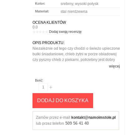
Kolor:
srebrny, wysoki połysk
Materiał:
stal nierdzewna
OCENA KLIENTÓW
0.0
Dodaj swoją recenzję
OPIS PRODUKTU:
Niezależnie od tego czy chodzi o świeżo upieczone
bułki śniadaniowe, chleb żytni w porze obiadowej
czy pyszny chleb z piekarni, potrzebny jest dobry
nóż do chleba. Nóż kuchenny
Rosendahl
jest
więcej
idealny do wszystkich rodzajów wypieków, gdyż
posiada solidną, ostrą powierzchnię tnącą. Rękojść
Ilość:
posiada gumową powłokę ze wzorem po bokach,
który zapewnia dobry chwyt i antypoślizgowość.
Nóż jest częścią kolekcji
Grand Cru
.
DODAJ DO KOSZYKA
Zamów przez e-mail
kontakt@namoimstole.pl
509 56 41 40
lub przez telefon