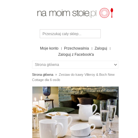
Moje konto
Przechowalnia
Zaloguj
Zaloguj z Facebook'a
Strona główna
»
Zestaw do kawy Villeroy & Boch New
Cottage dla 6 osób