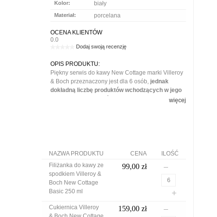
Kolor:
biały
Materiał:
porcelana
OCENA KLIENTÓW
0.0
Dodaj swoją recenzję
OPIS PRODUKTU:
Piękny serwis do kawy New Cottage marki Villeroy
& Boch przeznaczony jest dla 6 osób,
jednak
dokładną liczbę produktów wchodzących w jego
skład możesz dobrać według swoich potrzeb.
więcej
W skład serwisu wchodzi:
- 6 filiżanek do kawy z podstawkami
- cukierniczka
NAZWA PRODUKTU
CENA
ILOŚĆ
- dzbanuszek na śmietankę
Filiżanka do kawy ze
99,00 zł
Wykonana z białej porcelany zastawa stołowa New
spodkiem Villeroy &
Cottage jest piękna, subtelna i bezpretensjonalna.
Boch New Cottage
Harmonizujące ze sobą kształty naczyń sprawiają
Basic 250 ml
wrażenie niezwykle delikatnych, są inspirowane
naturą i tradycją, a przy tym są bardzo nowoczesne.
Cukiernica Villeroy
159,00 zł
Naczynia można bezpiecznie myć w zmywarce i
& Boch New Cottage