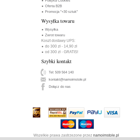
Polityka Cookies
Oferta B2B
Promocja "+30 sztuk"
Wysyłka towaru
Wysyłka
Zwrot towaru
Koszt dostawy UPS:
do 300 zł - 14,90 zł
od 300 zł - GRATIS!
Szybki kontakt
Tel: 509 564 140
kontakt@namoimstole.pl
Dołącz do nas
Wszelkie prawa zastrzezone przez
namoimstole.pl