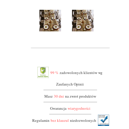
99 %
zadowolonych klientów wg
Zaufanych Opinii
Masz
30 dni
na zwrot produktów
Gwarancja
wiarygodności
Regulamin
bez klauzul
niedozwolonych