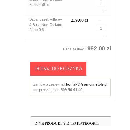
używać w kuchenkach mikrofalowych.
Basic 450 ml
Dzbanuszek Villeroy
239,00 zł
& Boch New Cottage
Basic 0,6 l
992.00 zł
Cena zestawu:
DODAJ DO KOSZYKA
Zamów przez e-mail
kontakt@namoimstole.pl
509 56 41 40
lub przez telefon
INNE PRODUKTY Z TEJ KATEGORII: