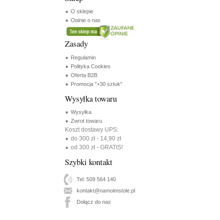
O sklepie
Opinie o nas
Zasady
Regulamin
Polityka Cookies
Oferta B2B
Promocja "+30 sztuk"
Wysyłka towaru
Wysyłka
Zwrot towaru
Koszt dostawy UPS:
do 300 zł - 14,90 zł
od 300 zł - GRATIS!
Szybki kontakt
Tel: 509 564 140
kontakt@namoimstole.pl
Dołącz do nas