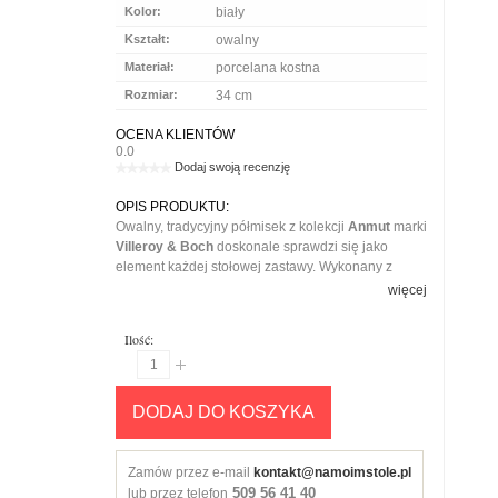
Kolor:
biały
Kształt:
owalny
Materiał:
porcelana kostna
Rozmiar:
34 cm
OCENA KLIENTÓW
0.0
Dodaj swoją recenzję
OPIS PRODUKTU:
Owalny, tradycyjny półmisek z kolekcji
Anmut
marki
Villeroy & Boch
doskonale sprawdzi się jako
element każdej stołowej zastawy. Wykonany z
porcelany kostnej Premium, jest lekki, elegancki i
więcej
niezwykle stylowy. Doskonały na Twoim stole
zarówno na co dzień, jak i od święta. Wybierz ten
Ilość:
przepiękny półmisek i zachwycaj swoich gości nie
tylko smacznymi potrawami, ale też jakością ich
podania.
DODAJ DO KOSZYKA
Zamów przez e-mail
kontakt@namoimstole.pl
509 56 41 40
lub przez telefon