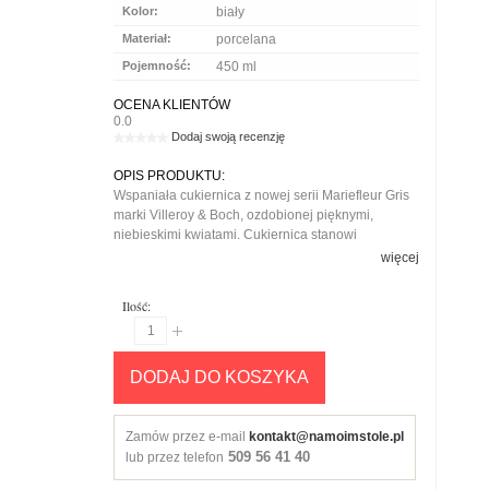
Kolor:
biały
Materiał:
porcelana
Pojemność:
450 ml
OCENA KLIENTÓW
0.0
Dodaj swoją recenzję
OPIS PRODUKTU:
Wspaniała cukiernica z nowej serii Mariefleur Gris
marki Villeroy & Boch, ozdobionej pięknymi,
niebieskimi kwiatami. Cukiernica stanowi
doskonałe połączenie klasycznej formy i
więcej
najwyższej jakości wykonania. Pięknie prezentuje
się na stole, więc na pewno zachwyci wszystkich
Ilość:
Waszych gości, a także idealnie sprawdzi się w roli
prezentu. Polecamy również inne elementy z tej
uroczej kolekcji. Cukierniczkę można bez obaw
myć w zmywarkach oraz używać w kuchenkach
DODAJ DO KOSZYKA
mikrofalowych.
Zamów przez e-mail
kontakt@namoimstole.pl
509 56 41 40
lub przez telefon