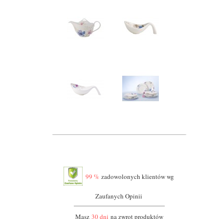
99 %
zadowolonych klientów wg
Zaufanych Opinii
Masz
30 dni
na zwrot produktów