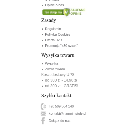
Opinie o nas
Zasady
Regulamin
Polityka Cookies
Oferta B2B
Promocja "+30 sztuk"
Wysyłka towaru
Wysyłka
Zwrot towaru
Koszt dostawy UPS:
do 300 zł - 14,90 zł
od 300 zł - GRATIS!
Szybki kontakt
Tel: 509 564 140
kontakt@namoimstole.pl
Dołącz do nas