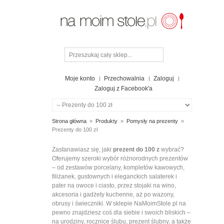
Moje konto
Przechowalnia
Zaloguj
Zaloguj z Facebook'a
Strona główna
»
Produkty
»
Pomysły na prezenty
»
Prezenty do 100 zł
PREZENTY
Zastanawiasz się, jaki
prezent do 100 z
wybrać?
Oferujemy szeroki wybór różnorodnych prezentów
DO
– od zestawów porcelany, kompletów kawowych,
100
filiżanek, gustownych i eleganckich salaterek i
ZŁ
pater na owoce i ciasto, przez stojaki na wino,
akcesoria i gadżety kuchenne, aż po wazony,
obrusy i świeczniki. W sklepie NaMoimStole.pl na
OPCJE
pewno znajdziesz coś dla siebie i swoich bliskich –
ZAKUPÓW
na urodziny, rocznice ślubu, prezent ślubny, a także