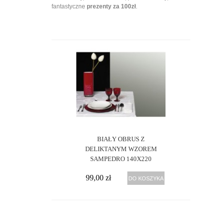
fantastyczne
prezenty za 100zł
.
AKTUALNIE
PRZEGLĄDASZ
WG
Dostępność::
zazwyczaj
7
do
14
dni
dni
roboczych
Producent::
Sampedro
DOSTĘPNOŚĆ:
BIAŁY OBRUS Z
DELIKTANYM WZOREM
zazwyczaj
7 do 14
SAMPEDRO 140X220
dni dni
roboczych
99,00 zł
DO KOSZYKA
CENA:
99
zł -