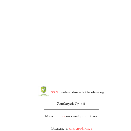
100
zł
-
FILTRUJ
PRODUCENT:
Sampedro
(1)
Villeroy
(5)
& Boch
99 %
zadowolonych klientów wg
Zaufanych Opinii
Masz
30 dni
na zwrot produktów
Gwarancja
wiarygodności